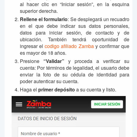
al hacer clic en “Iniciar sesión”, en la esquina
superior derecha.
Rellene el formulario
: Se desplegará un recuadro
en el que debe indicar sus datos personales,
datos para iniciar sesión, de contacto y de
ubicación. También tendrá oportunidad de
ingresar el
codigo afiliado Zamba
y confirmar que
es mayor de 18 años.
Presione
“Validar”
y proceda a verificar su
cuenta: Por términos de legalidad, el usuario debe
enviar la foto de su cédula de identidad para
poder autenticar su cuenta.
Haga el
primer depósito
a su cuenta y listo.