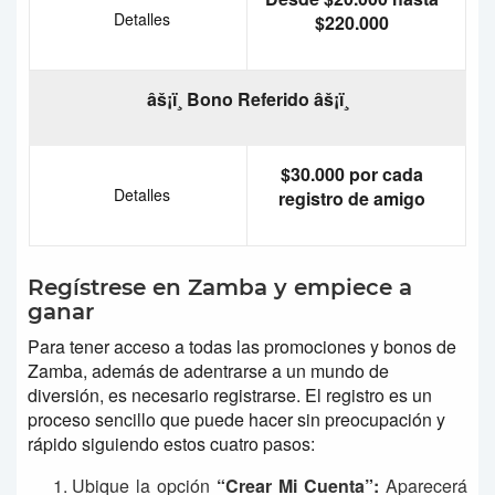
Detalles
$220.000
âš¡ï¸ Bono Referido âš¡ï¸
$30.000 por cada
Detalles
registro de amigo
Regístrese en Zamba y empiece a
ganar
Para tener acceso a todas las promociones y bonos de
Zamba, además de adentrarse a un mundo de
diversión, es necesario registrarse. El registro es un
proceso sencillo que puede hacer sin preocupación y
rápido siguiendo estos cuatro pasos:
Ubique la opción
“Crear Mi Cuenta”:
Aparecerá