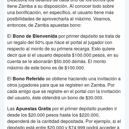
tiene Zamba a su disposición. Al conocer todo sobre
una bonificación, en específico, el usuario tiene más
posibilidades de aprovecharla al máximo. Veamos,
entonces, de Zamba apuestas bono:
El
Bono de Bienvenida
por primer depósito se trata de
un regalo del 50% que hace el portal al jugador con
respecto al monto de su primera recarga. Esto quiere
decir que si el usuario deposita $100.000 pesos, en su
cuenta se le abonarán $50.000 demás. El monto
máximo de este bono es de $100.000.
El
Bono Referido
se obtiene haciendo una invitación a
otros jugadores para que se registren en Zamba. Por
cada amigo que se registre en el portal con la invitación
del usuario, éste obtendrá un bono de $30.000.
Las
Apuestas Gratis
por el primer depósito pueden ir
desde los $20.000 pesos hasta los $220.000,
dependerá de la cantidad depositada. Por ejemplo, si el
depósito está entre $20.000 y $74.999 podrá acceder a