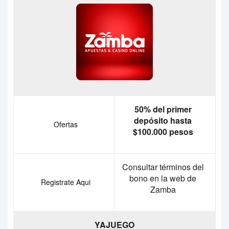
50%
del primer
depósito hasta
Ofertas
$100.000 pesos
Consultar términos del
bono en la web de
Registrate Aqui
Zamba
YAJUEGO