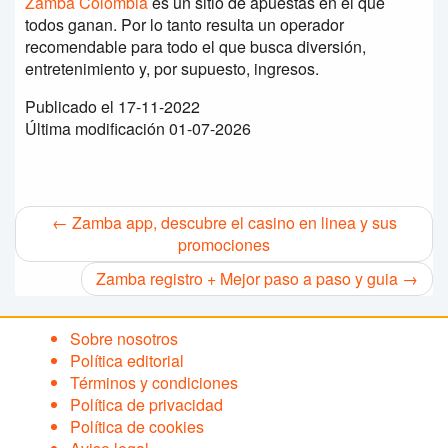
Zamba Colombia
es un sitio de apuestas en el que
todos ganan. Por lo tanto resulta un operador
recomendable para todo el que busca diversión,
entretenimiento y, por supuesto, ingresos.
Publicado el 17-11-2022
Última modificación 01-07-2026
← Zamba app, descubre el casino en linea y sus
promociones
Zamba registro + Mejor paso a paso y guia →
Sobre nosotros
Política editorial
Términos y condiciones
Política de privacidad
Política de cookies