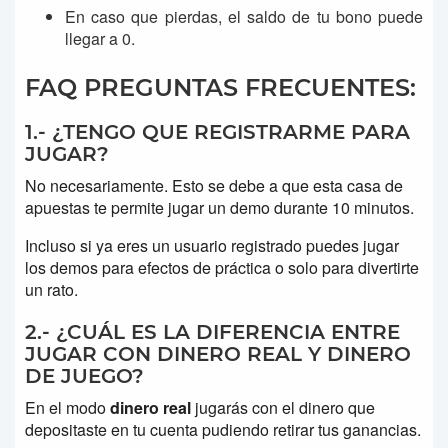
En caso que pierdas, el saldo de tu bono puede
llegar a 0.
FAQ PREGUNTAS FRECUENTES:
1.- ¿TENGO QUE REGISTRARME PARA
JUGAR?
No necesariamente. Esto se debe a que esta casa de
apuestas te permite jugar un demo durante 10 minutos.
Incluso si ya eres un usuario registrado puedes jugar
los demos para efectos de práctica o solo para divertirte
un rato.
2.- ¿CUÁL ES LA DIFERENCIA ENTRE
JUGAR CON DINERO REAL Y DINERO
DE JUEGO?
En el modo
dinero real
jugarás con el dinero que
depositaste en tu cuenta pudiendo retirar tus ganancias.