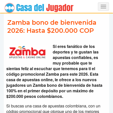
Toggl
naviga
Zamba bono de bienvenida
2026: Hasta $200.000 COP
Si eres fanático de los
deportes y te gustan las
apuestas confiables, es
muy probable que te
sientas feliz al escuchar que tenemos para ti el
código promocional Zamba para este 2026. Esta
casa de apuestas online, le ofrece a los nuevos
jugadores un Zamba bono de bienvenida de hasta
100% en el primer depósito por un máximo de
$200.000 pesos colombianos.
Si buscas una casa de apuestas colombiana, con un
código promocional que otorgue uno de los mejores