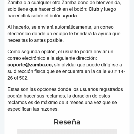
Zamba o a cualquier otro Zamba bono de bienvenida,
solo tiene que hacer click en el botón:
Club
y luego
hacer click sobre el botón
ayuda
.
Al hacerlo, se enviará automáticamente, un correo
electrónico donde un equipo te brindará la ayuda que
necesitas lo antes posible.
Como segunda opción, el usuario podrá enviar un
correo electrónico a la siguiente dirección:
soporte@zamba.co
,
sin olvidar que puede dirigirse a
su dirección física que se encuentra en la calle 90 # 14-
26 of 502.
Estas son las opciones donde los usuarios registrados
podrán hacer sus reclamos, la duración de estos
reclamos es de máximo de 3 meses una vez que se
especifican las razones.
Reseña