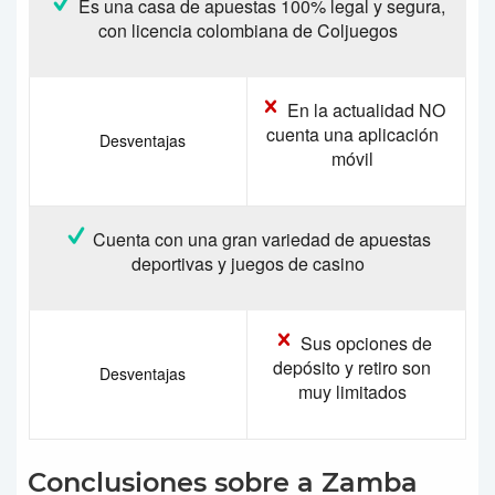
Es una casa de apuestas 100% legal y segura,
con licencia colombiana de Coljuegos
En la actualidad NO
cuenta una aplicación
Desventajas
móvil
Cuenta con una gran variedad de apuestas
deportivas y juegos de casino
Sus opciones de
depósito y retiro son
Desventajas
muy limitados
Conclusiones sobre a Zamba