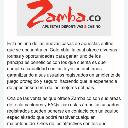
Esta es una de las nuevas casas de apuestas online
que se encuentra en Colombia, la cual ofrece diversas
formas y oportunidades para ganar, uno de los
principales beneficios con los que cuenta es que
cumple a cabalidad con las leyes colombianas
garantizando a sus usuarios registrados un ambiente de
juego protegido y seguro, haciendo que la experiencia
de apostar sea una de las mejores del país.
Otra de las ventajas que ofrece Zamba.co son sus áreas
de reclamaciones y FAQs, con estas áreas los usuarios
registrados pueden ponerse en contacto con un equipo
especializado que podrá resolver cualquier
malentendido. Otros de los atractivos con los que