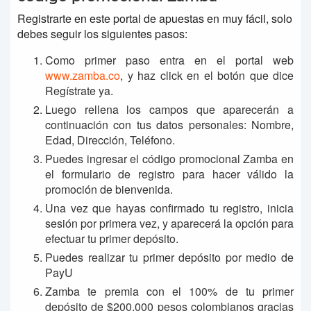
Registrarte en este portal de apuestas en muy fácil, solo
debes seguir los siguientes pasos:
Como primer paso entra en el portal web
www.zamba.co
, y haz click en el botón que dice
Regístrate ya.
Luego rellena los campos que aparecerán a
continuación con tus datos personales: Nombre,
Edad, Dirección, Teléfono.
Puedes ingresar el código promocional Zamba en
el formulario de registro para hacer válido la
promoción de bienvenida.
Una vez que hayas confirmado tu registro, inicia
sesión por primera vez, y aparecerá la opción para
efectuar tu primer depósito.
Puedes realizar tu primer depósito por medio de
PayU
Zamba te premia con el 100% de tu primer
depósito de $200.000 pesos colombianos gracias