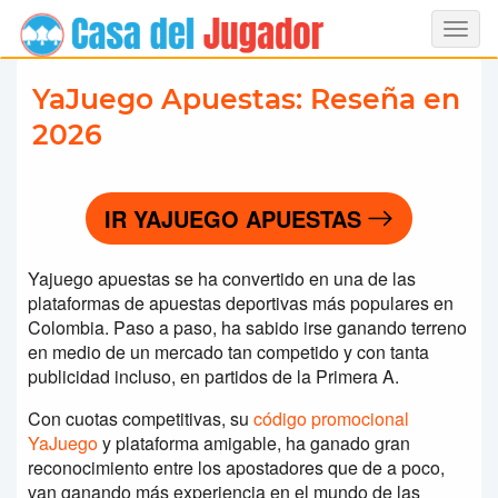
Toggl
naviga
YaJuego Apuestas: Reseña en
2026
IR YAJUEGO APUESTAS
Yajuego apuestas se ha convertido en una de las
plataformas de apuestas deportivas más populares en
Colombia. Paso a paso, ha sabido irse ganando terreno
en medio de un mercado tan competido y con tanta
publicidad incluso, en partidos de la Primera A.
Con cuotas competitivas, su
código promocional
YaJuego
y plataforma amigable, ha ganado gran
reconocimiento entre los apostadores que de a poco,
van ganando más experiencia en el mundo de las