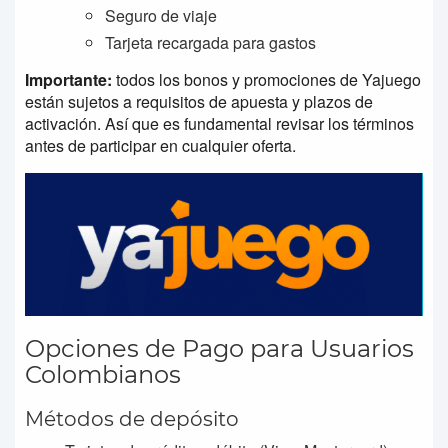
Seguro de viaje
Tarjeta recargada para gastos
Importante:
todos los bonos y promociones de Yajuego
están sujetos a requisitos de apuesta y plazos de
activación. Así que es fundamental revisar los términos
antes de participar en cualquier oferta.
Opciones de Pago para Usuarios
Colombianos
Métodos de depósito