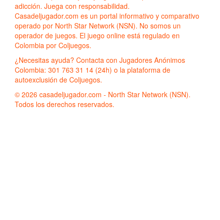
adicción. Juega con responsabilidad.
Casadeljugador.com es un portal informativo y comparativo
operado por North Star Network (NSN). No somos un
operador de juegos. El juego online está regulado en
Colombia por
Coljuegos
.
¿Necesitas ayuda? Contacta con
Jugadores Anónimos
Colombia
: 301 763 31 14 (24h) o
la plataforma de
autoexclusión de Coljuegos
.
© 2026 casadeljugador.com - North Star Network (NSN).
Todos los derechos reservados.