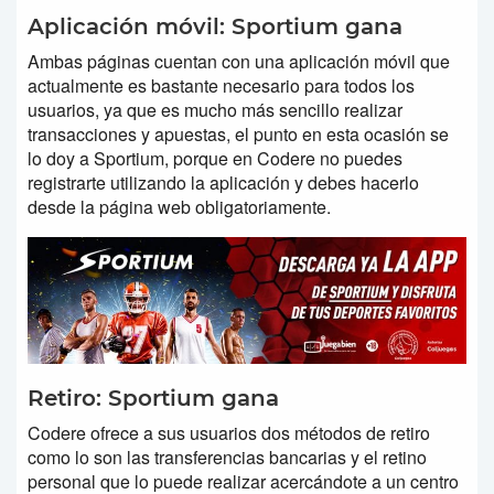
Aplicación móvil: Sportium gana
Ambas páginas cuentan con una aplicación móvil que
actualmente es bastante necesario para todos los
usuarios, ya que es mucho más sencillo realizar
transacciones y apuestas, el punto en esta ocasión se
lo doy a Sportium, porque en Codere no puedes
registrarte utilizando la aplicación y debes hacerlo
desde la página web obligatoriamente.
Retiro: Sportium gana
Codere ofrece a sus usuarios dos métodos de retiro
como lo son las transferencias bancarias y el retino
personal que lo puede realizar acercándote a un centro