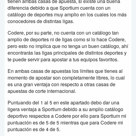
tienen ambas casas de apuesta, si existe una buena
diferencia debido a que Sportium cuenta con un
catálogo de deportes muy amplio en los cuales los más
conocedores de distintas ligas.
Codere, por su parte, no cuenta con un catálogo tan
amplio de deportes ni de ligas como si lo hace Codere,
pero esto no implica que no tenga un buen catálogo, ahí
encontrarás las ligas principales de distintos deportes y
te puede servir para apostar a tus equipos favoritos.
En ambas casas de apuestas los límites que tienes al
momento de apostar son completamente libres, lo cual
es una gran ventaja con respecto a otras casas de
apuestas de corte internacional.
Puntuando del 1 al 5 en este apartado debo dar una
ligera ventaja a Sportium debido a su amplio catálogo
deportivo respectos a Codere por ello para Sportium mi
puntuación es de 5 de 5 mientras que para Codere mi
puntuación es de 4 de 5.