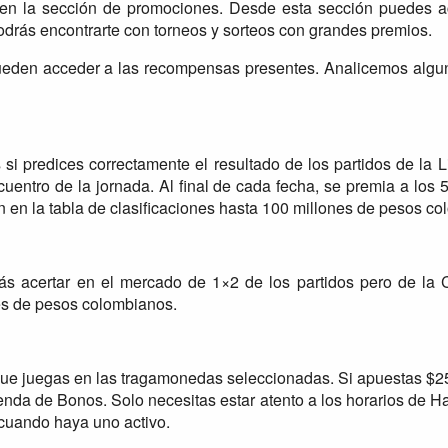
as en la sección de promociones. Desde esta sección puedes 
podrás encontrarte con torneos y sorteos con grandes premios.
pueden acceder a las recompensas presentes. Analicemos algun
si predices correctamente el resultado de los partidos de la L
ncuentro de la jornada. Al final de cada fecha, se premia a lo
 en la tabla de clasificaciones hasta 100 millones de pesos c
berás acertar en el mercado de 1×2 de los partidos pero de 
es de pesos colombianos.
e juegas en las tragamonedas seleccionadas. Si apuestas $2500
nda de Bonos. Solo necesitas estar atento a los horarios de Ha
 cuando haya uno activo.