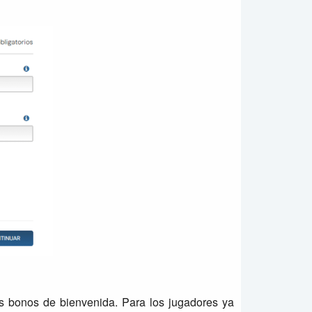
s bonos de bienvenida. Para los jugadores ya