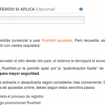
o podrás comenzar a usar
Rushbet apuestas
. Pero recuerda, e
r con ciertos requisitos:
acceder al sitio desde otro país, el sistema te denegará el acce
, Rushbet.co te permite optar por la “autenticación fuerte” 
 para mayor seguridad.
 activarla o desactivarla según consideres más conveniente. Si
 de apuestas online, debes seguir estos sencillos pasos:
eta el proceso de registro.
ódigo promocional Rushbet