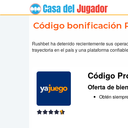
Código bonificación 
Rushbet ha detenido recientemente sus operac
trayectoria en el país y una plataforma confiab
Código Pr
Oferta de bie
Obtén siempre
4.5
rating