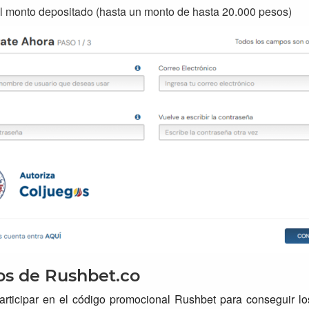
el monto depositado (hasta un monto de hasta 20.000 pesos)
os de Rushbet.co
rticipar en el código promocional Rushbet para conseguir lo