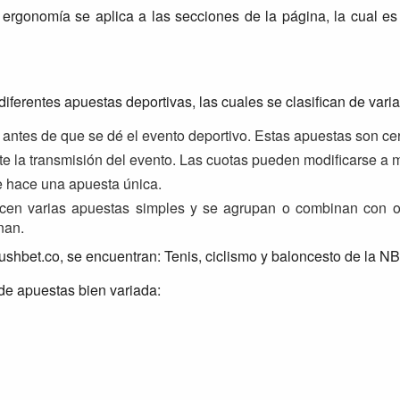
 ergonomía se aplica a las secciones de la página, la cual es 
 diferentes apuestas deportivas, las cuales se clasifican de var
n antes de que se dé el evento deportivo. Estas apuestas son c
te la transmisión del evento. Las cuotas pueden modificarse a 
se hace una apuesta única.
en varias apuestas simples y se agrupan o combinan con ot
nan.
shbet.co, se encuentran: Tenis, ciclismo y baloncesto de la N
 de apuestas bien variada: