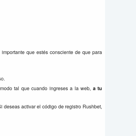
s importante que estés consciente de que para
so.
de modo tal que cuando ingreses a la web,
a tu
 deseas activar el código de registro Rushbet,