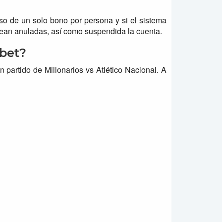
so de un solo bono por persona y si el sistema
sean anuladas, así como suspendida la cuenta.
hbet?
n partido de Millonarios vs Atlético Nacional. A