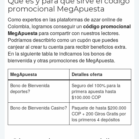
Qué es y para qué sirve el código
promocional MegApuesta
Como expertos en las plataformas de azar online de
Colombia, logramos conseguir un
código promocional
MegApuesta
para compartir con nuestros lectores.
Podríamos describirlo como un cupón que puedes
canjear al crear tu cuenta para recibir beneficios extra.
En la siguiente tabla te indicamos los bonos de
bienvenida y otras promociones de MegApuesta.
MegApuesta
Detalles oferta
Bono de Bienvenida
Seguro del 100% para la
deportes?
primera apuesta hasta
$100.000 COP
Bono de Bienvenida Casino?
Paquete de hasta $200.000
COP + 200 Giros Gratis por
los primeros 4 depósitos