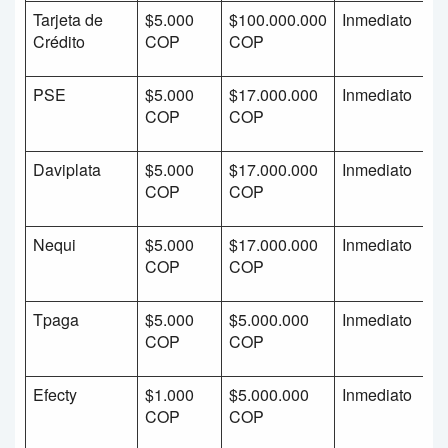
Tarjeta de
$5.000
$100.000.000
Inmediato
Crédito
COP
COP
PSE
$5.000
$17.000.000
Inmediato
COP
COP
Daviplata
$5.000
$17.000.000
Inmediato
COP
COP
Nequi
$5.000
$17.000.000
Inmediato
COP
COP
Tpaga
$5.000
$5.000.000
Inmediato
COP
COP
Efecty
$1.000
$5.000.000
Inmediato
COP
COP