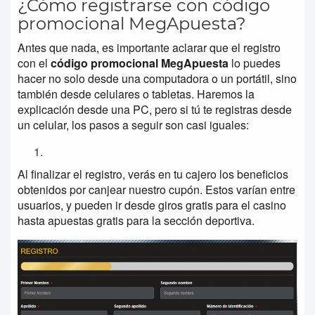
¿Cómo registrarse con código
promocional MegApuesta?
Antes que nada, es importante aclarar que el registro
con el
código promocional MegApuesta
lo puedes
hacer no solo desde una computadora o un portátil, sino
también desde celulares o tabletas. Haremos la
explicación desde una PC, pero si tú te registras desde
un celular, los pasos a seguir son casi iguales:
Al finalizar el registro, verás en tu cajero los beneficios
obtenidos por canjear nuestro cupón. Estos varían entre
usuarios, y pueden ir desde giros gratis para el casino
hasta apuestas gratis para la sección deportiva.