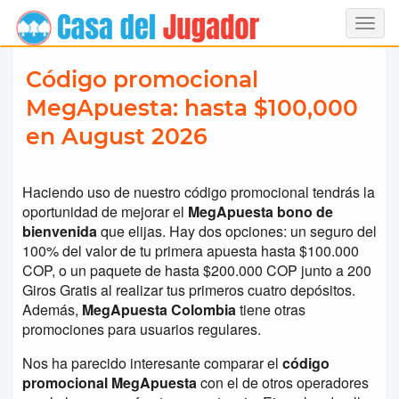
Toggl
naviga
Código promocional
MegApuesta: hasta $100,000
en August 2026
Haciendo uso de nuestro código promocional tendrás la
oportunidad de mejorar el
MegApuesta bono de
bienvenida
que elijas. Hay dos opciones: un seguro del
100% del valor de tu primera apuesta hasta $100.000
COP, o un paquete de hasta $200.000 COP junto a 200
Giros Gratis al realizar tus primeros cuatro depósitos.
Además,
MegApuesta Colombia
tiene otras
promociones para usuarios regulares.
Nos ha parecido interesante comparar el
código
promocional MegApuesta
con el de otros operadores