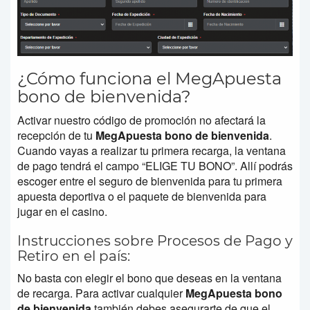
¿Cómo funciona el MegApuesta
bono de bienvenida?
Activar nuestro código de promoción no afectará la
recepción de tu
MegApuesta bono de bienvenida
.
Cuando vayas a realizar tu primera recarga, la ventana
de pago tendrá el campo “ELIGE TU BONO”. Allí podrás
escoger entre el seguro de bienvenida para tu primera
apuesta deportiva o el paquete de bienvenida para
jugar en el casino.
Instrucciones sobre Procesos de Pago y
Retiro en el país:
No basta con elegir el bono que deseas en la ventana
de recarga. Para activar cualquier
MegApuesta bono
de bienvenida
también debes asegurarte de que el