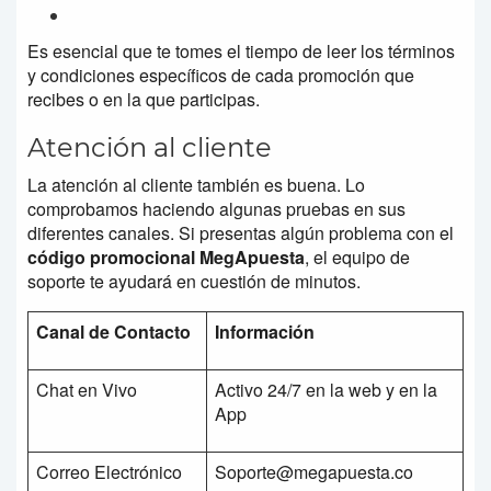
Es esencial que te tomes el tiempo de leer los términos
y condiciones específicos de cada promoción que
recibes o en la que participas.
Atención al cliente
La atención al cliente también es buena. Lo
comprobamos haciendo algunas pruebas en sus
diferentes canales. Si presentas algún problema con el
código promocional MegApuesta
, el equipo de
soporte te ayudará en cuestión de minutos.
Canal de Contacto
Información
Chat en Vivo
Activo 24/7 en la web y en la
App
Correo Electrónico
Soporte@megapuesta.co