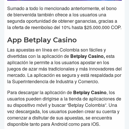
Sumado a todo lo mencionado anteriormente, el bono
de bienvenida también ofrece a los usuarios una
segunda oportunidad de obtener ganancias, gracias a
la oferta de reembolso del 10% hasta $25.000.000 COP.
App Betplay Casino
Las apuestas en línea en Colombia son fáciles y
divertidas con la aplicación de
Betplay Casino,
esta
aplicación le permite a los usuarios apostar en los
juegos de azar más tradicionales y más innovadores del
mercado. La aplicación es segura y está respaldada por
la Superintendencia de Industria y Comercio.
Para descargar la aplicación de
Betplay Casino
, los
usuarios pueden dirigirse a la tienda de aplicaciones de
su dispositivo móvil y buscar “Betplay Colombia”. Una
vez descargada, los usuarios pueden crear su cuenta y
comenzar a disfrutar de sus apuestas, se encuentra
disponible tanto para Android como para iOS.