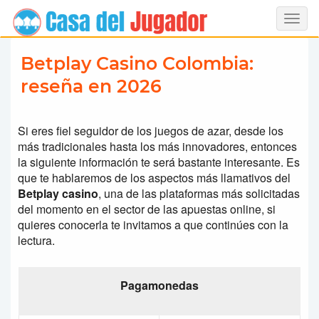
Toggl
naviga
Betplay Casino Colombia:
reseña en 2026
Si eres fiel seguidor de los juegos de azar, desde los
más tradicionales hasta los más innovadores, entonces
la siguiente información te será bastante interesante. Es
que te hablaremos de los aspectos más llamativos del
Betplay casino
, una de las plataformas más solicitadas
del momento en el sector de las apuestas online, si
quieres conocerla te invitamos a que continúes con la
lectura.
Pagamonedas