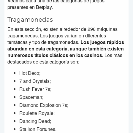
Veamos cada una de las categorías de juegos
presentes en Betplay.
Tragamonedas
En esta sección, existen alrededor de 296 máquinas
tragamonedas. Los juegos varían en diferentes
temáticas y tipo de tragamonedas.
Los juegos rápidos
abundan en esta categoría, aunque también existen
numerosos títulos clásicos en los casinos.
Los más
destacados de esta categoría son:
Hot Deco;
7 and Crystals;
Rush Fever 7s;
Spaceman;
Diamond Explosion 7s;
Roulette Royale;
Dancing Dead;
Stallion Fortunes.