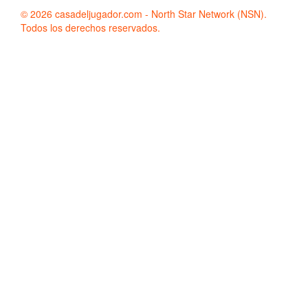
© 2026 casadeljugador.com - North Star Network (NSN).
Todos los derechos reservados.