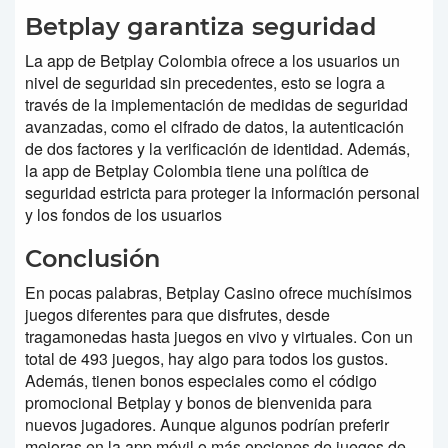
Betplay garantiza seguridad
La app de Betplay Colombia ofrece a los usuarios un
nivel de seguridad sin precedentes, esto se logra a
través de la implementación de medidas de seguridad
avanzadas, como el cifrado de datos, la autenticación
de dos factores y la verificación de identidad. Además,
la app de Betplay Colombia tiene una política de
seguridad estricta para proteger la información personal
y los fondos de los usuarios
Conclusión
En pocas palabras, Betplay Casino ofrece muchísimos
juegos diferentes para que disfrutes, desde
tragamonedas hasta juegos en vivo y virtuales. Con un
total de 493 juegos, hay algo para todos los gustos.
Además, tienen bonos especiales como el código
promocional Betplay y bonos de bienvenida para
nuevos jugadores. Aunque algunos podrían preferir
mejoras en la app móvil o más opciones de juegos de